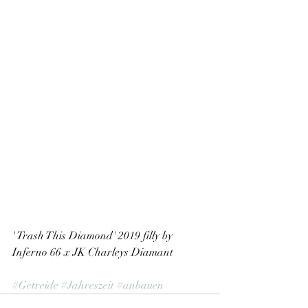
' Trash This Diamond' 2019 filly by 
Inferno 66 x JK Charleys Diamant 
#Getreide
#Jahreszeit
#anbauen